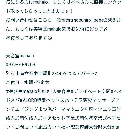
気になる方はmahalo、もしくはべべさんに直接コンタク
ト取ってもらっても大丈夫です！
お問い合わせはこちら @mithra.nobuhiro_bebe.3588 さ
ん、もしくは美容室mahaloまでお気軽にどうぞ🎶
お待ちしております😊
美容室mahalo
0977-70-9208
別府市南立石中津留町2-44 みつるアパート2
定休日：水曜･不定休
#美容室mahalo別府#1人美容室#プライベート空間#ヘッ
ドスパ#ALORB酵素ヘッドスパドテラ頭皮マッサージア
ンチエイジングまつ毛パーママツエク別府マツエク着付
成人式着付成人式ヘアセット卒業式着付袴卒業式ヘアセ
ット訪問カット施設カット福祉理美容師大分県大分oita